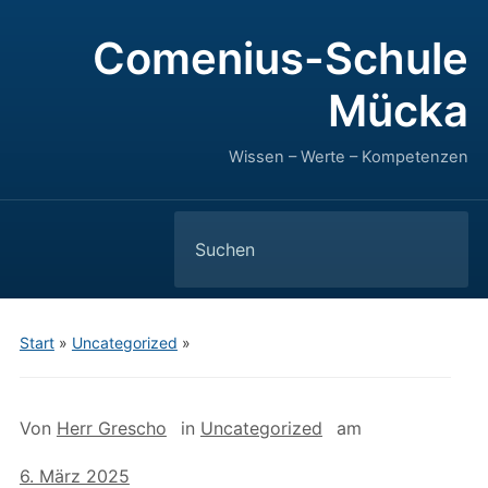
Comenius-Schule
Mücka
Wissen – Werte – Kompetenzen
Search
for:
Start
»
Uncategorized
»
Von
Herr Grescho
in
Uncategorized
am
6. März 2025