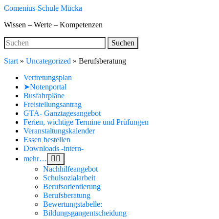
Skip
Comenius-Schule Mücka
to
Wissen – Werte – Kompetenzen
main
content
Search
Suchen
for:
Start
»
Uncategorized
»
Berufsberatung
Vertretungsplan
➤Notenportal
Busfahrpläne
Freistellungsantrag
GTA- Ganztagesangebot
Ferien, wichtige Termine und Prüfungen
Veranstaltungskalender
Essen bestellen
Downloads -intern-
mehr…
Nachhilfeangebot
Schulsozialarbeit
Berufsorientierung
Berufsberatung
Bewertungstabelle:
Bildungsgangentscheidung