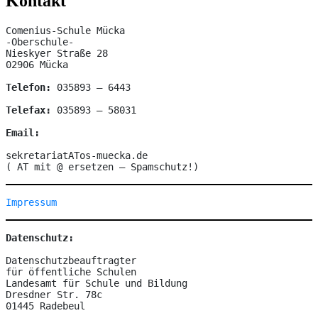
Kontakt
Comenius-Schule Mücka

-Oberschule-

Nieskyer Straße 28

02906 Mücka

Telefon:
 035893 – 6443

Telefax: 
035893 – 58031

Email:
sekretariatATos-muecka.de

( AT mit @ ersetzen – Spamschutz!)
Impressum
Datenschutz:
Datenschutzbeauftragter

für öffentliche Schulen

Landesamt für Schule und Bildung

Dresdner Str. 78c

01445 Radebeul
