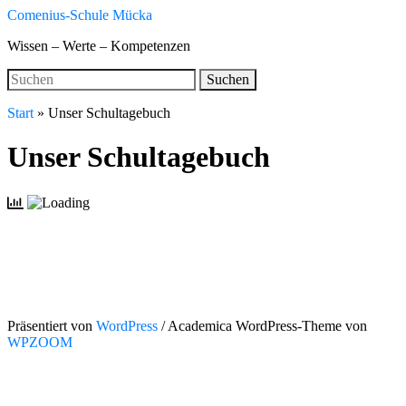
Skip
Comenius-Schule Mücka
to
Wissen – Werte – Kompetenzen
main
content
Search
Suchen
for:
Start
»
Unser Schultagebuch
Unser Schultagebuch
Präsentiert von
WordPress
/ Academica WordPress-Theme von
WPZOOM