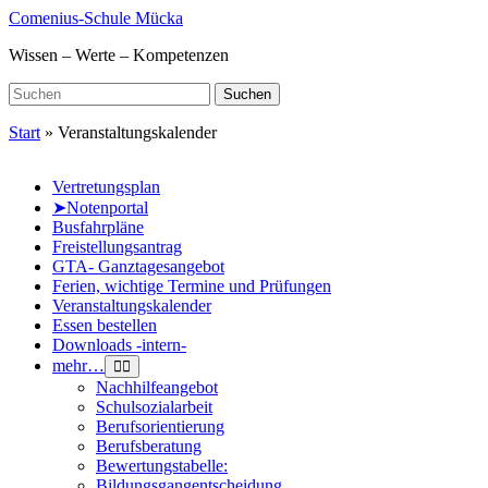
Skip
Comenius-Schule Mücka
to
Wissen – Werte – Kompetenzen
main
content
Search
Suchen
for:
Start
»
Veranstaltungskalender
Vertretungsplan
➤Notenportal
Busfahrpläne
Freistellungsantrag
GTA- Ganztagesangebot
Ferien, wichtige Termine und Prüfungen
Veranstaltungskalender
Essen bestellen
Downloads -intern-
mehr…
Nachhilfeangebot
Schulsozialarbeit
Berufsorientierung
Berufsberatung
Bewertungstabelle:
Bildungsgangentscheidung