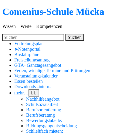
Skip
Comenius-Schule Mücka
to
main
content
Wissen – Werte – Kompetenzen
Search
Suchen
for:
Vertretungsplan
➤Notenportal
Busfahrpläne
Freistellungsantrag
GTA- Ganztagesangebot
Ferien, wichtige Termine und Prüfungen
Veranstaltungskalender
Essen bestellen
Downloads -intern-
mehr…
Nachhilfeangebot
Schulsozialarbeit
Berufsorientierung
Berufsberatung
Bewertungstabelle:
Bildungsgangentscheidung
Schließfach mieten: