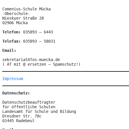
Comenius-Schule Mücka

-Oberschule-

Nieskyer Straße 28

02906 Mücka

Telefon:
 035893 – 6443

Telefax: 
035893 – 58031

Email:
sekretariatATos-muecka.de

( AT mit @ ersetzen – Spamschutz!)
Impressum
Datenschutz:
Datenschutzbeauftragter

für öffentliche Schulen

Landesamt für Schule und Bildung

Dresdner Str. 78c

01445 Radebeul
