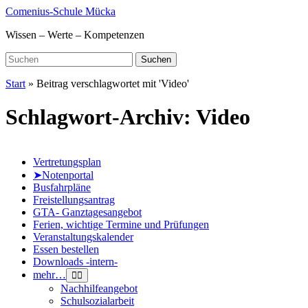
Skip
Comenius-Schule Mücka
to
Wissen – Werte – Kompetenzen
main
content
Search
Suchen
for:
Start
»
Beitrag verschlagwortet mit 'Video'
Schlagwort-Archiv:
Video
Vertretungsplan
➤Notenportal
Busfahrpläne
Freistellungsantrag
GTA- Ganztagesangebot
Ferien, wichtige Termine und Prüfungen
Veranstaltungskalender
Essen bestellen
Downloads -intern-
mehr…
Nachhilfeangebot
Schulsozialarbeit