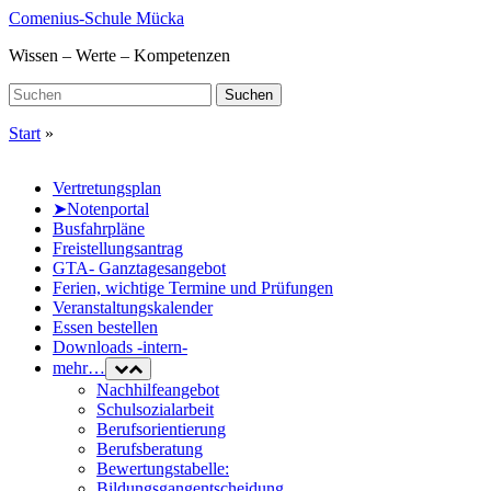
Skip
Comenius-Schule Mücka
to
Wissen – Werte – Kompetenzen
main
content
Search
Suchen
for:
Start
»
Vertretungsplan
➤Notenportal
Busfahrpläne
Freistellungsantrag
GTA- Ganztagesangebot
Ferien, wichtige Termine und Prüfungen
Veranstaltungskalender
Essen bestellen
Downloads -intern-
mehr…
Nachhilfeangebot
Schulsozialarbeit
Berufsorientierung
Berufsberatung
Bewertungstabelle:
Bildungsgangentscheidung