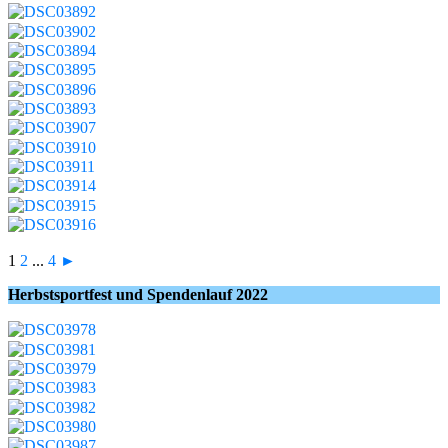
1
2
...
4
►
Herbstsportfest und Spendenlauf 2022