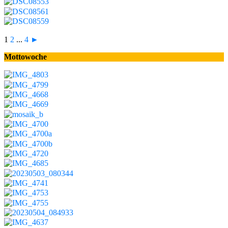
1
2
...
4
►
Mottowoche