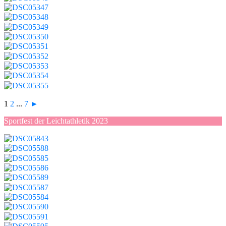
1
2
...
7
►
Sportfest der Leichtathletik 2023