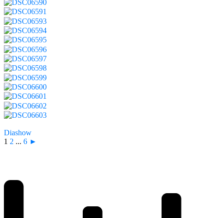
Diashow
1
2
...
6
►