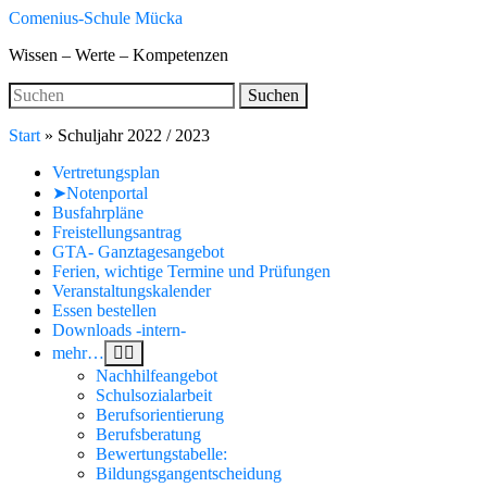
Skip
Comenius-Schule Mücka
to
Wissen – Werte – Kompetenzen
main
content
Search
Suchen
for:
Start
»
Schuljahr 2022 / 2023
Vertretungsplan
➤Notenportal
Busfahrpläne
Freistellungsantrag
GTA- Ganztagesangebot
Ferien, wichtige Termine und Prüfungen
Veranstaltungskalender
Essen bestellen
Downloads -intern-
mehr…
Nachhilfeangebot
Schulsozialarbeit
Berufsorientierung
Berufsberatung
Bewertungstabelle:
Bildungsgangentscheidung