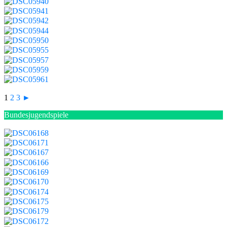
1
2
3
►
Bundesjugendspiele