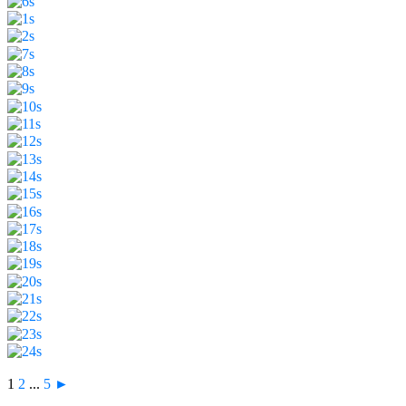
1
2
...
5
►