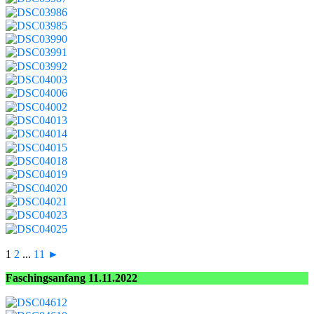
1
2
...
11
►
Faschingsanfang 11.11.2022