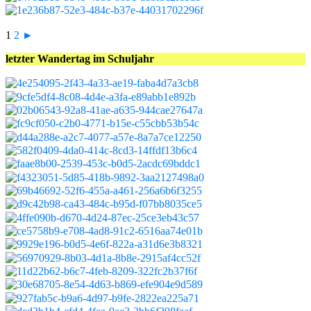
1
2
►
letzter Wandertag im Schuljahr