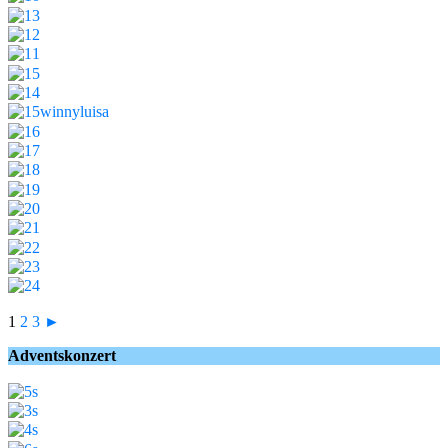
1
2
3
►
Adventskonzert