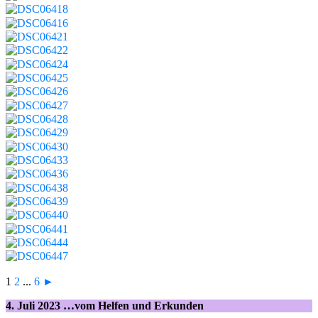
1
2
...
6
►
4. Juli 2023 …vom Helfen und Erkunden