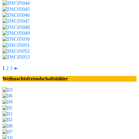
1
2
3
►
Weihnachtsfreundschaftsbilder