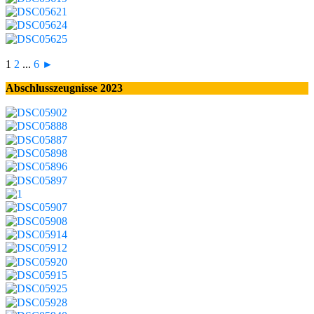
1
2
...
6
►
Abschlusszeugnisse 2023