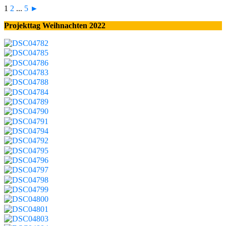
1
2
...
5
►
Projekttag Weihnachten 2022