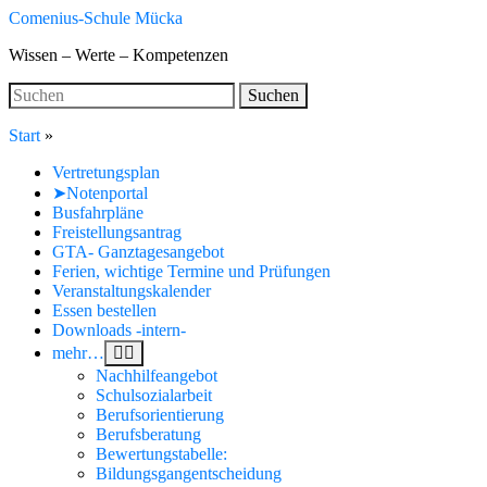
Skip
Comenius-Schule Mücka
to
Wissen – Werte – Kompetenzen
main
content
Search
Suchen
for:
Start
»
Vertretungsplan
➤Notenportal
Busfahrpläne
Freistellungsantrag
GTA- Ganztagesangebot
Ferien, wichtige Termine und Prüfungen
Veranstaltungskalender
Essen bestellen
Downloads -intern-
mehr…
Nachhilfeangebot
Schulsozialarbeit
Berufsorientierung
Berufsberatung
Bewertungstabelle:
Bildungsgangentscheidung