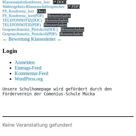
Klassenstufenkonferenz_leer
(*.DOC)
Wahlergebnis-Klassenschülersprecher
(*.PDF)
FS_Konferenz_leer
Docx
FS_Konferenz_leer(PDF)
Herunterladen
TELEFONNOTIZ(DOC)
Herunterladen
TELEFONNOTIZ(PDF)
Herunterladen
Gespraechsnotiz_Protokoll(DOC)
Herunterladen
Gespraechsnotiz_Protokoll(PDF)
Herunterladen
←
Bewertung
Klassenleiter
→
Login
Anmelden
Eintrags-Feed
Kommentar-Feed
WordPress.org
Unsere Schulhomepage wird gefördert durch den 
Förderverein der Comenius-Schule Mücka
Keine Veranstaltung gefunden!