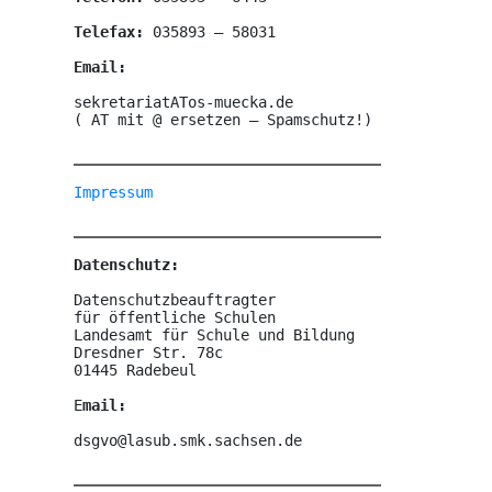
Telefax: 
035893 – 58031

Email:
sekretariatATos-muecka.de

( AT mit @ ersetzen – Spamschutz!)
Impressum
Datenschutz:
Datenschutzbeauftragter

für öffentliche Schulen

Landesamt für Schule und Bildung

Dresdner Str. 78c

01445 Radebeul

E
mail:
dsgvo@lasub.smk.sachsen.de